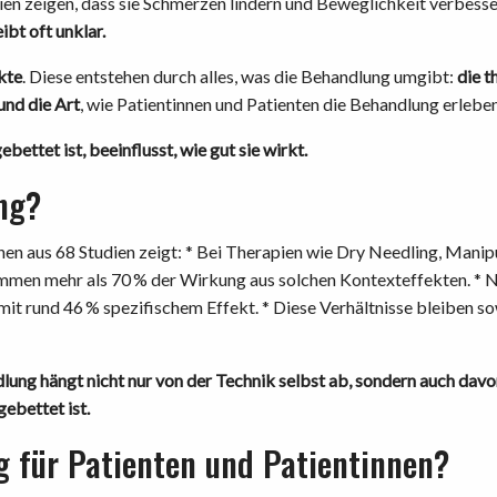
ien zeigen, dass sie Schmerzen lindern und Beweglichkeit verbess
ibt oft unklar.
kte
. Diese entstehen durch alles, was die Behandlung umgibt:
die t
und die Art
, wie Patientinnen und Patienten die Behandlung erleben
bettet ist, beeinflusst, wie gut sie wirkt.
ng?
nen aus 68 Studien zeigt: * Bei Therapien wie Dry Needling, Manipu
mmen mehr als 70 % der Wirkung aus solchen Kontexteffekten. * 
it rund 46 % spezifischem Effekt. * Diese Verhältnisse bleiben sow
lung hängt nicht nur von der Technik selbst ab, sondern auch dav
gebettet ist.
g für Patienten und Patientinnen?