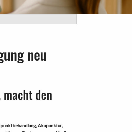
gung neu
t, macht den
rpunktbehandlung, Akupunktur,