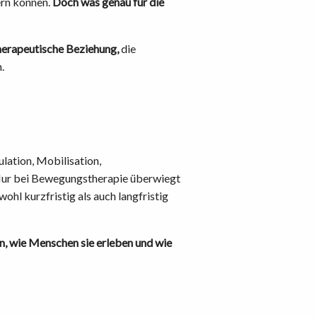
ern können.
Doch was genau für die
herapeutische Beziehung,
die
.
lation, Mobilisation,
Nur bei Bewegungstherapie überwiegt
ohl kurzfristig als auch langfristig
on, wie Menschen sie erleben und wie